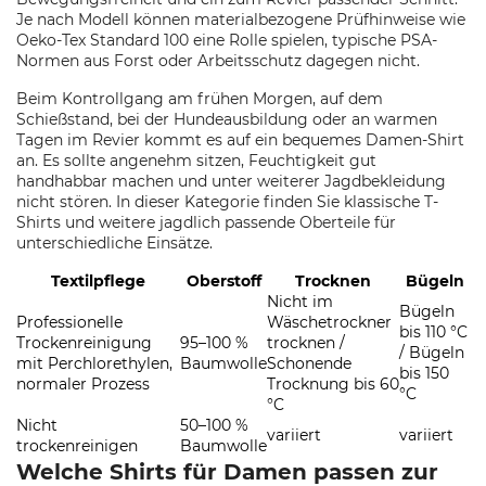
Je nach Modell können materialbezogene Prüfhinweise wie
Oeko-Tex Standard 100 eine Rolle spielen, typische PSA-
Normen aus Forst oder Arbeitsschutz dagegen nicht.
Beim Kontrollgang am frühen Morgen, auf dem
Schießstand, bei der Hundeausbildung oder an warmen
Tagen im Revier kommt es auf ein bequemes Damen-Shirt
an. Es sollte angenehm sitzen, Feuchtigkeit gut
handhabbar machen und unter weiterer Jagdbekleidung
nicht stören. In dieser Kategorie finden Sie klassische T-
Shirts und weitere jagdlich passende Oberteile für
unterschiedliche Einsätze.
Textilpflege
Oberstoff
Trocknen
Bügeln
Nicht im
Bügeln
Professionelle
Wäschetrockner
bis 110 °C
Trockenreinigung
95–100 %
trocknen /
/ Bügeln
mit Perchlorethylen,
Baumwolle
Schonende
bis 150
normaler Prozess
Trocknung bis 60
°C
°C
Nicht
50–100 %
variiert
variiert
trockenreinigen
Baumwolle
Welche Shirts für Damen passen zur