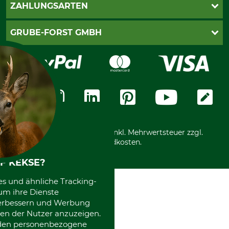
Kontakt
AGB
ZAHLUNGSARTEN
Newsletteranmeldung
Impressum
Cookie-Einstellungen
Lieferung
PayPal
GRUBE-FORST GMBH
Bestellung widerrufen
Kreditkarte
Widerrufsrecht
Rechnung
Karriere
Widerrufsformular
Vorkasse
Über uns
Datenschutz
Messetermine
Zahlungsarten
Community
International
*Alle Preise in Euro und inkl. Mehrwertsteuer zzgl.
Versandkosten.
F KEKSE?
es und ähnliche Tracking-
um ihre Dienste
 verbessern und Werbung
en der Nutzer anzuzeigen.
erden personenbezogene