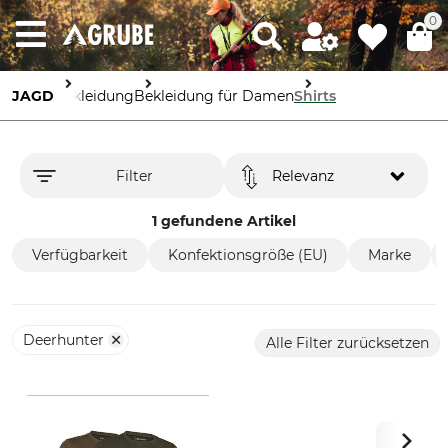
0
JAGD
Bekleidung
Bekleidung für Damen
Shirts
Filter
Relevanz
1 gefundene Artikel
Verfügbarkeit
Konfektionsgröße (EU)
Marke
Deerhunter
Alle Filter zurücksetzen