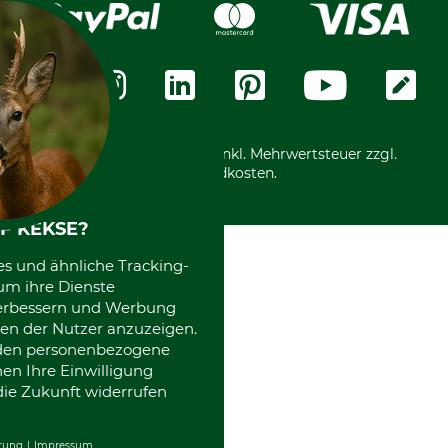
Karriere
Widerrufsformular
Vorkasse
Über uns
Datenschutz
Messetermine
Zahlungsarten
Community
International
*Alle Preise in Euro und inkl. Mehrwertsteuer zzgl.
Versandkosten.
F KEKSE?
es und ähnliche Tracking-
um ihre Dienste
 verbessern und Werbung
en der Nutzer anzuzeigen.
erden personenbezogene
nen Ihre Einwilligung
die Zukunft widerrufen
rung
Impressum