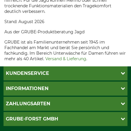
hilfreich. Für die Jagd können Merino oder schnell
trocknende Funktionsmaterialien den Tragekomfort
deutlich verbessern.
Stand: August 2026
Aus der GRUBE-Produktberatung Jagd
GRUBE ist als Familienunternehmen seit 1945 im
Fachhandel am Markt und berät Sie persönlich und
fachkundig. Im Bereich Unterwäsche für Damen führen wir
mehr als 40 Artikel.
Versand & Lieferung
.
KUNDENSERVICE
Katalogbestellung
INFORMATIONEN
Fragen & Antworten
Kontakt
AGB
ZAHLUNGSARTEN
Newsletteranmeldung
Impressum
Cookie-Einstellungen
Lieferung
PayPal
GRUBE-FORST GMBH
Bestellung widerrufen
Kreditkarte
Widerrufsrecht
Rechnung