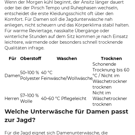
Wenn der Morgen kühl beginnt, der Ansitz länger dauert
oder bei der Pirsch Tempo und Ruhephasen wechseln,
entscheidet die erste Kleidungsschicht oft über den
Komfort. Für Damen soll die Jagdunterwäsche nah
anliegen, nicht scheuern und das Körperklima stabil halten.
Für warme Reviertage, nasskalte Übergänge oder
winterliche Stunden auf dem Sitz kommen je nach Einsatz
leichtere, wärmende oder besonders schnell trocknende
Qualitäten infrage.
Für
Oberstoff
Waschen
Trocknen
Schonende
Trocknung bis 60
50–100 %
40 °C
Damen
°C / Nicht im
Polyester
Feinwäsche/Wollwäsche
Wäschetrockner
trocknen
Nicht im
57–100 %
Herren
40–60 °C Pflegeleicht
Wäschetrockner
Wolle
trocknen
Welche Unterwäsche für Damen passt
zur Jagd?
Für die Jagd eignet sich Damenunterwäsche, die