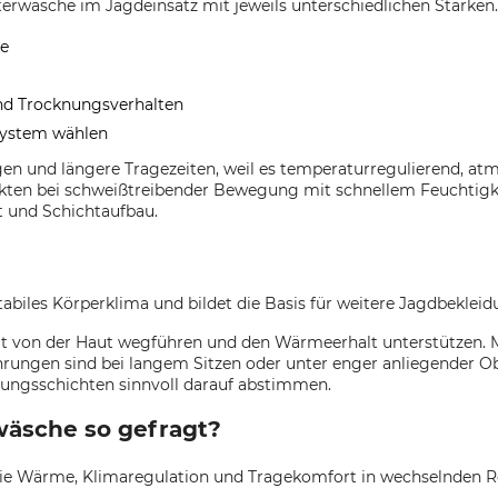
wäsche im Jagdeinsatz mit jeweils unterschiedlichen Stärken.
ze
nd Trocknungsverhalten
tsystem wählen
gen und längere Tragezeiten, weil es temperaturregulierend, 
ten bei schweißtreibender Bewegung mit schnellem Feuchtigkei
t und Schichtaufbau.
abiles Körperklima und bildet die Basis für weitere Jagdbekleid
keit von der Haut wegführen und den Wärmeerhalt unterstützen.
ngen sind bei langem Sitzen oder unter enger anliegender 
idungsschichten sinnvoll darauf abstimmen.
wäsche so gefragt?
l sie Wärme, Klimaregulation und Tragekomfort in wechselnden 