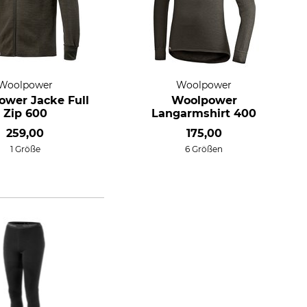
Woolpower
Woolpower
wer Jacke Full
Woolpower
Zip 600
Langarmshirt 400
259,00
175,00
1 Größe
6 Größen