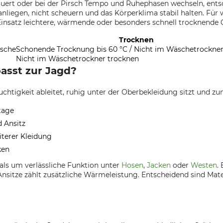
uert oder bei der Pirsch Tempo und Ruhephasen wechseln, entsc
nliegen, nicht scheuern und das Körperklima stabil halten. Für
nsatz leichtere, wärmende oder besonders schnell trocknende Q
Trocknen
äsche
Schonende Trocknung bis 60 °C / Nicht im Wäschetrockner
Nicht im Wäschetrockner trocknen
asst zur Jagd?
htigkeit ableitet, ruhig unter der Oberbekleidung sitzt und zu
tage
 Ansitz
terer Kleidung
ken
ls um verlässliche Funktion unter
Hosen
,
Jacken
oder
Westen
.
 Ansitze zählt zusätzliche Wärmeleistung. Entscheidend sind Ma