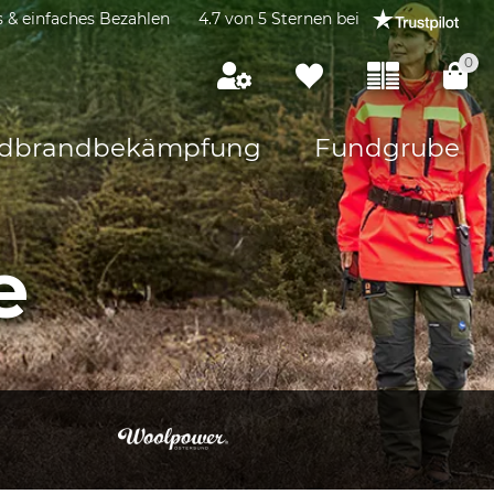
s & einfaches Bezahlen
4.7 von 5 Sternen bei
0
dbrandbekämpfung
Fundgrube
e