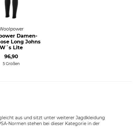
Woolpower
power Damen-
ose Long Johns
W´s Lite
96,90
5 Größen
eicht aus und sitzt unter weiterer Jagdkleidung
e PSA-Normen stehen bei dieser Kategorie in der