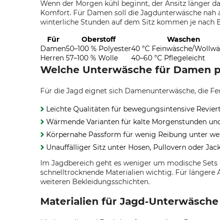
Wenn der Morgen kühl beginnt, der Ansitz länger da
Komfort. Für Damen soll die Jagdunterwäsche nah a
winterliche Stunden auf dem Sitz kommen je nach Ei
Für
Oberstoff
Waschen
Damen
50–100 % Polyester
40 °C Feinwäsche/Wollw
Herren
57–100 % Wolle
40–60 °C Pflegeleicht
Welche Unterwäsche für Damen p
Für die Jagd eignet sich Damenunterwäsche, die Feuc
Leichte Qualitäten für bewegungsintensive Revier
Wärmende Varianten für kalte Morgenstunden und
Körpernahe Passform für wenig Reibung unter wei
Unauffälliger Sitz unter Hosen, Pullovern oder Jac
Im Jagdbereich geht es weniger um modische Sets a
schnelltrocknende Materialien wichtig. Für längere
weiteren Bekleidungsschichten.
Materialien für Jagd-Unterwäsche