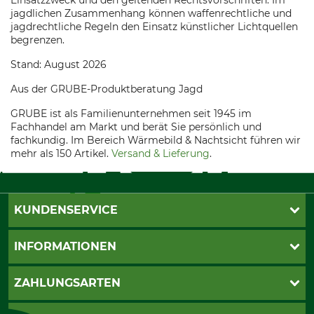
Einsatzzweck und den geltenden Rechtsvorschriften. Im
jagdlichen Zusammenhang können waffenrechtliche und
jagdrechtliche Regeln den Einsatz künstlicher Lichtquellen
begrenzen.
Stand: August 2026
Aus der GRUBE-Produktberatung Jagd
GRUBE ist als Familienunternehmen seit 1945 im
Fachhandel am Markt und berät Sie persönlich und
fachkundig. Im Bereich Wärmebild & Nachtsicht führen wir
mehr als 150 Artikel.
Versand & Lieferung
.
KUNDENSERVICE
Katalogbestellung
INFORMATIONEN
Fragen & Antworten
Kontakt
AGB
ZAHLUNGSARTEN
Newsletteranmeldung
Impressum
Cookie-Einstellungen
Lieferung