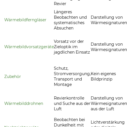
Revier
Längeres
Beobachten und
Darstellung von
Wärmebildferngläser
systematisches
Wärmesignaturen
Absuchen
Vorsatz vor der
Darstellung von
Wärmebildvorsatzgeräte
Zieloptik im
Wärmesignaturen
jagdlichen Einsatz
Schutz,
Stromversorgung,
Kein eigenes
Zubehör
Transport und
Bildprinzip
Montage
Revierkontrolle
Darstellung von
Wärmebilddrohnen
und Suche aus der
Wärmesignaturen
Luft
aus der Luft
Beobachten bei
Lichtverstärkung
Dunkelheit mit