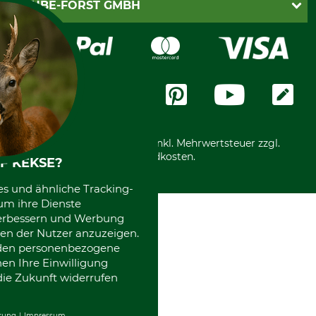
PayPal
GRUBE-FORST GMBH
Bestellung widerrufen
Kreditkarte
Widerrufsrecht
Rechnung
Karriere
Widerrufsformular
Vorkasse
Über uns
Datenschutz
Messetermine
Zahlungsarten
Community
International
*Alle Preise in Euro und inkl. Mehrwertsteuer zzgl.
Versandkosten.
F KEKSE?
es und ähnliche Tracking-
um ihre Dienste
 verbessern und Werbung
en der Nutzer anzuzeigen.
erden personenbezogene
nen Ihre Einwilligung
die Zukunft widerrufen
rung
Impressum