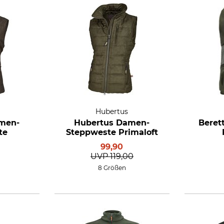
Hubertus
men-
Hubertus Damen-
Beret
te
Steppweste Primaloft
99,90
UVP
119,00
8 Größen