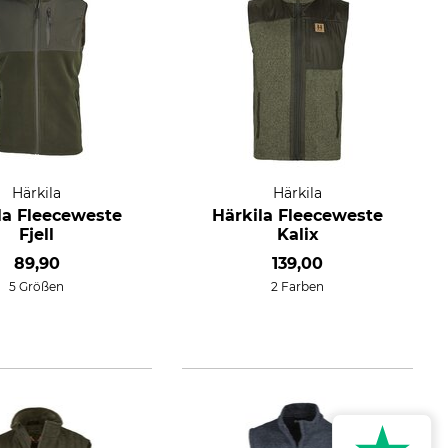
Härkila
Härkila
la Fleeceweste
Härkila Fleeceweste
Fjell
Kalix
89,90
139,00
5 Größen
2 Farben