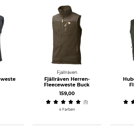
Fjällräven
nweste
Fjällräven Herren-
Hube
Fleeceweste Buck
F
159,00
1
4 Farben