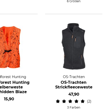
6 Größen
forest Hunting
OS-Trachten
forest Hunting
OS-Trachten
eiberweste
Strickfleeceweste
hidden Blaze
47,90
15,90
2
3 Farben