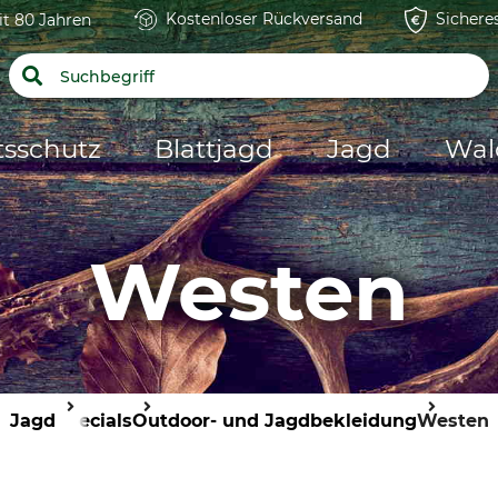
Kostenloser Rückversand
Sichere
it 80 Jahren
tsschutz
Blattjagd
Jagd
Wal
Westen
Jagd
Specials
Outdoor- und Jagdbekleidung
Westen