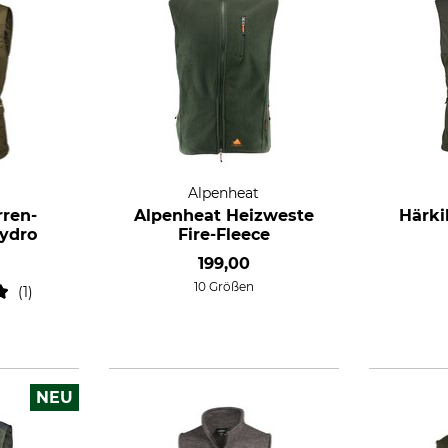
Alpenheat
rren-
Alpenheat Heizweste
Härki
ydro
Fire-Fleece
0
199,00
10 Größen
1
NEU