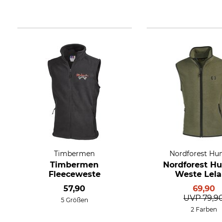
Timbermen
Nordforest Hu
Timbermen
Nordforest Hu
Fleeceweste
Weste Lel
57,90
69,90
UVP
79,9
5 Größen
2 Farben