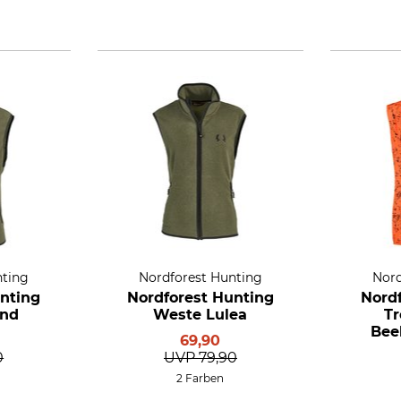
nting
Nordforest Hunting
Nord
nting
Nordforest Hunting
Nord
and
Weste Lulea
Tr
Bee
69,90
0
UVP
79,90
2 Farben