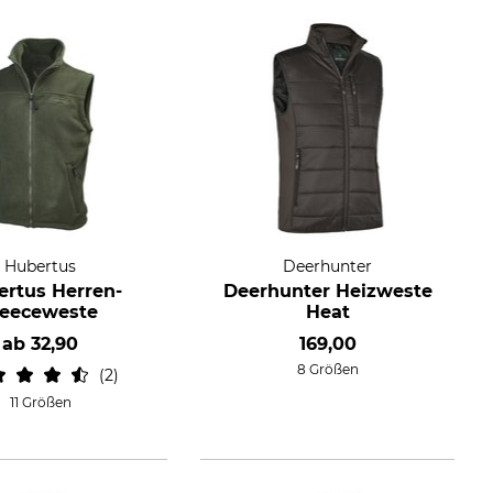
Hubertus
Deerhunter
rtus Herren-
Deerhunter Heizweste
leeceweste
Heat
ab
32,90
169,00
8 Größen
2
11 Größen