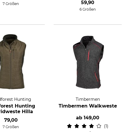
59,90
7 Größen
6 Größen
forest Hunting
Timbermen
forest Hunting
Timbermen Walkweste
idweste Hilla
ab
149,00
79,00
1
7 Größen