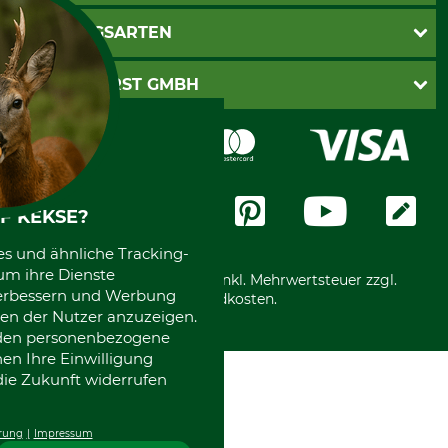
Kontakt
AGB
ZAHLUNGSARTEN
Newsletteranmeldung
Impressum
Cookie-Einstellungen
Lieferung
PayPal
GRUBE-FORST GMBH
Bestellung widerrufen
Kreditkarte
Widerrufsrecht
Rechnung
Karriere
Widerrufsformular
Vorkasse
Über uns
Datenschutz
Messetermine
Zahlungsarten
Community
F KEKSE?
International
es und ähnliche Tracking-
um ihre Dienste
*Alle Preise in Euro und inkl. Mehrwertsteuer zzgl.
 verbessern und Werbung
Versandkosten.
en der Nutzer anzuzeigen.
erden personenbezogene
nen Ihre Einwilligung
die Zukunft widerrufen
rung
Impressum