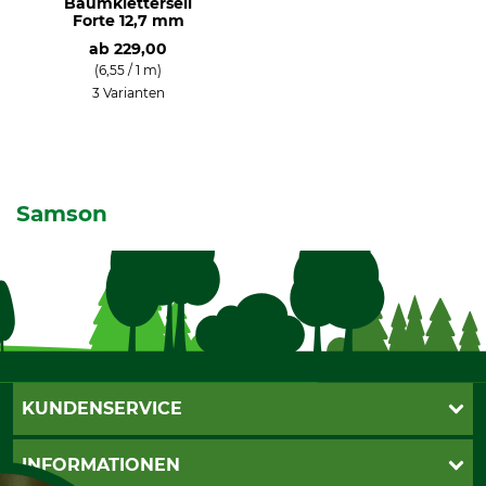
Baumkletterseil
Forte 12,7 mm
ab
229,00
(6,55 / 1 m)
3 Varianten
Samson
KUNDENSERVICE
Katalogbestellung
INFORMATIONEN
Fragen & Antworten