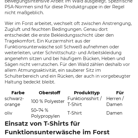
bewegungsintensive Arbeit im Wald ausgelegt. Spezifische
PSA-Normen sind für diese Produktgruppe in der Regel
nicht maßgeblich.
Wer im Forst arbeitet, wechselt oft zwischen Anstrengung,
Zugluft und feuchten Bedingungen. Genau dort
entscheidet die erste Bekleidungsschicht über den
Tragekomfort. Ein Kurzarmshirt aus der
Funktionsunterwäsche soll Schweiß aufnehmen oder
weiterleiten, unter Schnittschutz- und Arbeitskleidung
angenehm sitzen und bei häufigem Bücken, Heben und
Sägen nicht verrutschen. Für den Wald zählen deshalb vor
allem Atmungsaktivität, ein sauberer Sitz im
Schulterbereich und ein Rücken, der auch in vorgebeugter
Haltung bedeckt bleibt.
Farbe
Oberstoff
Produkttyp
Für
schwarz-
Funktionsshirt /
Herren /
100 % Polyester
orange
T-Shirt
Damen
50–74 %
oliv
T-Shirt
Damen
Polypropylen
Einsatz von T-Shirts für
Funktionsunterwäsche im Forst