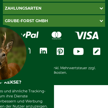
Kontakt
AGB
ZAHLUNGSARTEN
Newsletteranmeldung
Impressum
Cookie-Einstellungen
Lieferung
PayPal
GRUBE-FORST GMBH
Bestellung widerrufen
Kreditkarte
Widerrufsrecht
Rechnung
Karriere
Widerrufsformular
Vorkasse
Über uns
Datenschutz
Messetermine
Zahlungsarten
Community
International
*Alle Preise in Euro und inkl. Mehrwertsteuer zzgl.
Versandkosten.
F KEKSE?
es und ähnliche Tracking-
um ihre Dienste
 verbessern und Werbung
en der Nutzer anzuzeigen.