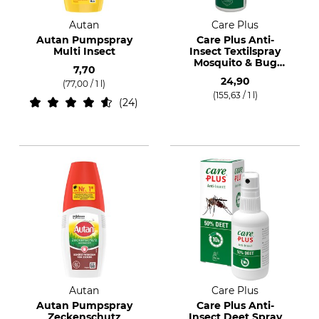
Autan
Care Plus
Autan Pumpspray
Care Plus Anti-
Multi Insect
Insect Textilspray
Mosquito & Bug
7,70
proof
24,90
(77,00 / 1 l)
(155,63 / 1 l)
24
Autan
Care Plus
Autan Pumpspray
Care Plus Anti-
Zeckenschutz
Insect Deet Spray