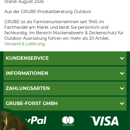
Stand: August 2026
Aus der GRUBE-Produktberatung Outdoor
GRUBE ist als Familienunternehmen seit 1945 im
Fachhandel am Markt und berät Sie persönlich und
fachkundig. Im Bereich Mückenabwehr & Zeckenschutz für
Outdoor-Ausrüstung führen wir mehr als 20 Artikel.
Versand & Lieferung
.
KUNDENSERVICE
Katalogbestellung
INFORMATIONEN
Fragen & Antworten
Kontakt
AGB
ZAHLUNGSARTEN
Newsletteranmeldung
Impressum
Cookie-Einstellungen
Lieferung
PayPal
GRUBE-FORST GMBH
Bestellung widerrufen
Kreditkarte
Widerrufsrecht
Rechnung
Karriere
Widerrufsformular
Vorkasse
Über uns
Datenschutz