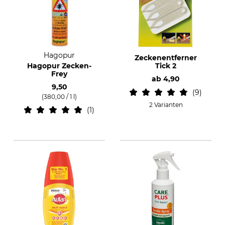
Hagopur
Zeckenentferner
Hagopur Zecken-
Tick 2
Frey
ab
4,90
9,50
9
(380,00 / 1 l)
2 Varianten
1