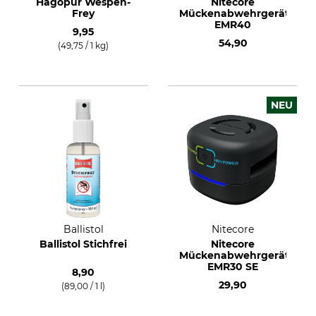
Hagopur Wespen-
Nitecore
Frey
Mückenabwehrgerät
EMR40
9,95
54,90
(49,75 / 1 kg)
NEU
Ballistol
Nitecore
Ballistol Stichfrei
Nitecore
Mückenabwehrgerät
EMR30 SE
8,90
29,90
(89,00 / 1 l)