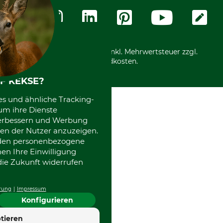
Messetermine
Zahlungsarten
Community
International
*Alle Preise in Euro und inkl. Mehrwertsteuer zzgl.
Versandkosten.
F KEKSE?
es und ähnliche Tracking-
um ihre Dienste
 verbessern und Werbung
en der Nutzer anzuzeigen.
erden personenbezogene
nen Ihre Einwilligung
die Zukunft widerrufen
rung
Impressum
Konfigurieren
4.7
tieren