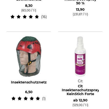
50 %
8,30
13,90
(83,00 / 1 l)
(231,67 / 1 l)
16
Cit
Insektenschutznetz
Cit
Insektenschutzspray
6,50
KeinStich Forte
1
ab
12,90
(129,00 / 1 l)