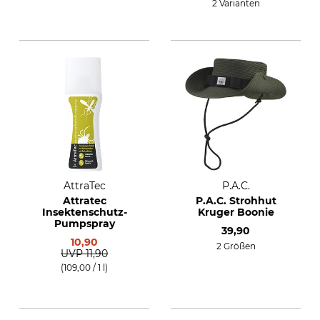
2 Varianten
AttraTec
P.A.C.
Attratec
P.A.C. Strohhut
Insektenschutz-
Kruger Boonie
Pumpspray
39,90
10,90
2 Größen
UVP
11,90
(109,00 / 1 l)