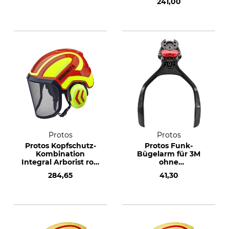
241,00
Protos
Protos
Protos Kopfschutz-
Protos Funk-
Kombination
Bügelarm für 3M
Integral Arborist rot-
ohne
neongelb
Mikrofonzapfen
284,65
41,30