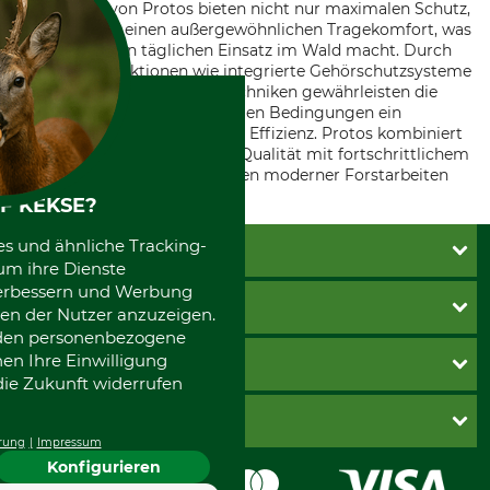
Forsthelme von Protos bieten nicht nur maximalen Schutz,
sondern auch einen außergewöhnlichen Tragekomfort, was
sie ideal für den täglichen Einsatz im Wald macht. Durch
innovative Funktionen wie integrierte Gehörschutzsysteme
und optimierte Belüftungstechniken gewährleisten die
Helme auch bei anspruchsvollen Bedingungen ein
Höchstmaß an Sicherheit und Effizienz. Protos kombiniert
in seinen Produkten höchste Qualität mit fortschrittlichem
Design, um den Anforderungen moderner Forstarbeiten
gerecht zu werden.
F KEKSE?
es und ähnliche Tracking-
KUNDENSERVICE
um ihre Dienste
 verbessern und Werbung
Katalogbestellung
INFORMATIONEN
en der Nutzer anzuzeigen.
Fragen & Antworten
erden personenbezogene
Kontakt
AGB
nen Ihre Einwilligung
ZAHLUNGSARTEN
Newsletteranmeldung
Impressum
die Zukunft widerrufen
Cookie-Einstellungen
Lieferung
PayPal
GRUBE-FORST GMBH
Bestellung widerrufen
Kreditkarte
rung
Impressum
Widerrufsrecht
Rechnung
Konfigurieren
Karriere
Widerrufsformular